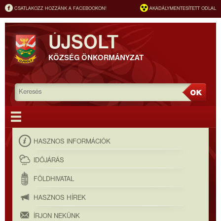
CSATLAKOZZ HOZZÁNK A FACEBOOKON!
AKADÁLYMENTESÍTETT ODLAL
ÚJSOLT
KÖZSÉG ÖNKORMÁNYZAT
HASZNOS INFORMÁCIÓK
IDŐJÁRÁS
FÖLDHIVATAL
HASZNOS HÍREK
ÍRJON NEKÜNK