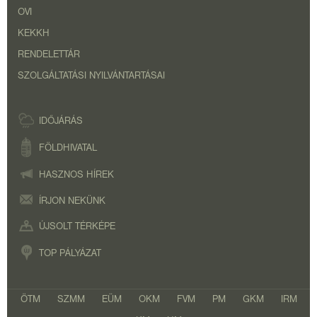
OVI
KEKKH
RENDELETTÁR
SZOLGÁLTATÁSI NYILVÁNTARTÁSAI
IDŐJÁRÁS
FÖLDHIVATAL
HASZNOS HÍREK
ÍRJON NEKÜNK
ÚJSOLT TÉRKÉPE
TOP PÁLYÁZAT
ÖTM
SZMM
EÜM
OKM
FVM
PM
GKM
IRM