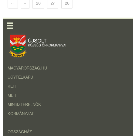
««
«
26
27
28
ÚJSOLT
KÖZSÉG ÖNKORMÁNYZAT
MAGYARORSZÁG.HU
ÜGYFÉLKAPU
KEH
MEH
MINISZTERELNÖK
KORMÁNYZAT
ORSZÁGHÁZ