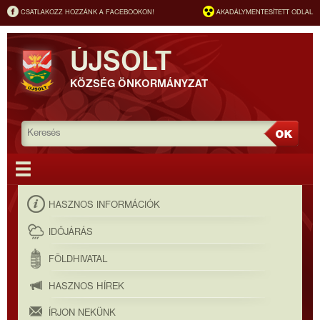
CSATLAKOZZ HOZZÁNK A FACEBOOKON!
AKADÁLYMENTESÍTETT ODLAL
ÚJSOLT
KÖZSÉG ÖNKORMÁNYZAT
HASZNOS INFORMÁCIÓK
IDŐJÁRÁS
FÖLDHIVATAL
HASZNOS HÍREK
ÍRJON NEKÜNK