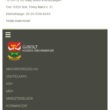
10:00-12:00 óráig Solton a rendőrségen.
Cím: 6320 Solt, Törley Bálint u. 21.
Elérhetősége: 06 20/539-8455
Hívják bizalommal!
ÚJSOLT
KÖZSÉG ÖNKORMÁNYZAT
MAGYARORSZÁG.HU
ÜGYFÉLKAPU
KEH
MEH
MINISZTERELNÖK
KORMÁNYZAT