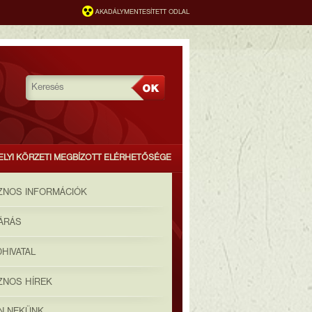
AKADÁLYMENTESÍTETT ODLAL
ELYI KÖRZETI MEGBÍZOTT ELÉRHETŐSÉGE
ZNOS INFORMÁCIÓK
JÁRÁS
HIVATAL
ZNOS HÍREK
ON NEKÜNK