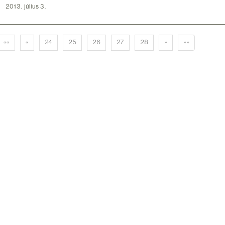
2013. július 3.
««
«
24
25
26
27
28
»
»»