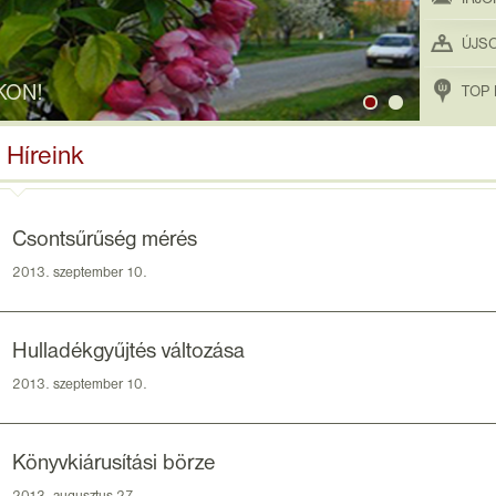
ÚJS
KON!
TOP 
Híreink
Csontsűrűség mérés
2013. szeptember 10.
Hulladékgyűjtés változása
2013. szeptember 10.
Könyvkiárusítási börze