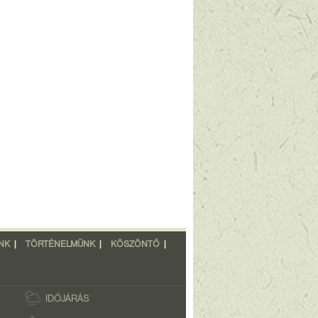
NK
|
TÖRTÉNELMÜNK
|
KÖSZÖNTŐ
|
IDŐJÁRÁS