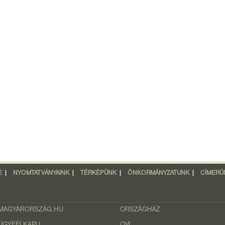
E
|
NYOMTATVÁNYAINK
|
TÉRKÉPÜNK
|
ÖNKORMÁNYZATUNK
|
CÍMERÜ
MAGYARORSZÁG.HU
ORSZÁGHÁZ
ÜGYFÉLKAPU
OVI