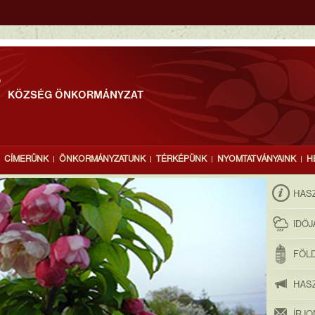
T
KÖZSÉG ÖNKORMÁNYZAT
CÍMERÜNK
ÖNKORMÁNYZATUNK
TÉRKÉPÜNK
NYOMTATVÁNYAINK
H
HAS
IDŐ
FÖLD
HAS
ÍRJ