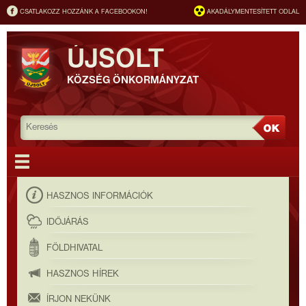
CSATLAKOZZ HOZZÁNK A FACEBOOKON!
AKADÁLYMENTESÍTETT ODLAL
ÚJSOLT
KÖZSÉG ÖNKORMÁNYZAT
HASZNOS INFORMÁCIÓK
IDŐJÁRÁS
FÖLDHIVATAL
HASZNOS HÍREK
ÍRJON NEKÜNK