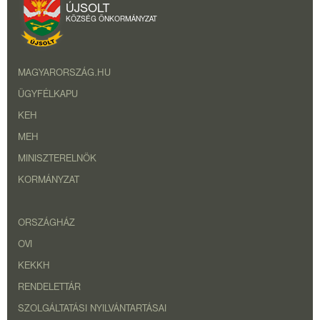
ÚJSOLT
KÖZSÉG ÖNKORMÁNYZAT
MAGYARORSZÁG.HU
ÜGYFÉLKAPU
KEH
MEH
MINISZTERELNÖK
KORMÁNYZAT
ORSZÁGHÁZ
OVI
KEKKH
RENDELETTÁR
SZOLGÁLTATÁSI NYILVÁNTARTÁSAI