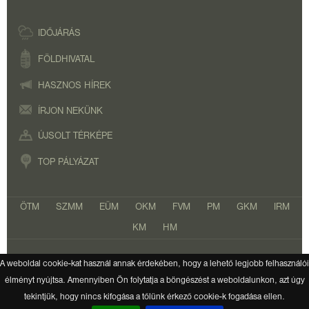
IDŐJÁRÁS
FÖLDHIVATAL
HASZNOS HÍREK
ÍRJON NEKÜNK
ÚJSOLT TÉRKÉPE
TOP PÁLYÁZAT
ÖTM
SZMM
EÜM
OKM
FVM
PM
GKM
IRM
KM
HM
A weboldal cookie-kat használ annak érdekében, hogy a lehető legjobb felhasználói
Copyright 2026. Minden jog fenntartva.
élményt nyújtsa. Amennyiben Ön folytatja a böngészést a weboldalunkon, azt úgy
tekintjük, hogy nincs kifogása a tőlünk érkező cookie-k fogadása ellen.
Készítette:
Mayoka
, az
AB Holding
csoport tagja