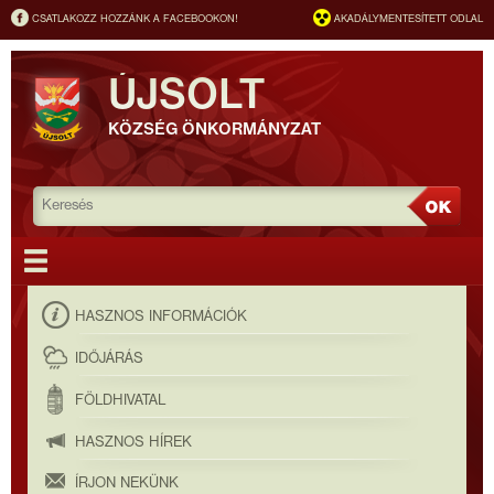
CSATLAKOZZ HOZZÁNK A FACEBOOKON!
AKADÁLYMENTESÍTETT ODLAL
ÚJSOLT
KÖZSÉG ÖNKORMÁNYZAT
HASZNOS INFORMÁCIÓK
IDŐJÁRÁS
FÖLDHIVATAL
HASZNOS HÍREK
ÍRJON NEKÜNK