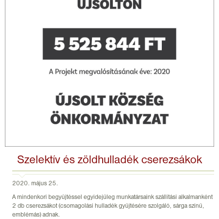
Szelektív és zöldhulladék cserezsákok
2020. május 25.
A mindenkori begyűjtéssel egyidejűleg munkatársaink szállítási alkalmanként
2 db cserezsákot (csomagolási hulladék gyűjtésére szolgáló, sárga színű,
emblémás) adnak.