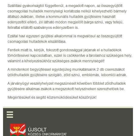
Szállítási gyakoriságtól függetlenül, a megadott napon, az összegyűjtött
csomagolási hulladék mennyiségi korlátozás nélkül kihelyezhető bármely
átlátszó zsákban, illetve a kommunális hulladék gyűjtésére használt
edényzettől eltérő, jól látható módon megjelölt (sárga színű, vagy tetejű,
felirattal ellátott) szabványos edényzetben is.
Ezáltal havi egyszeri gyűjtési alkalommal is megvalósul az összegyűjtött
csomagolási hulladékok elszállítása.
Fentiek miatt is, kérjük, fokozott gondossággal járjanak el a hulladékok
tömörítésével kapcsolatban, ezzel is csökkentve a tároláshoz szükséges hely,
valamint a kihelyezésükhöz szükséges zsákok mennyiségét!
A mindenkori begyűjtéssel egyidejűleg munkatársaink 2 db cserezsákot
(zöldhulladék gyűjtésére szolgáló, zöld színű, emblémás, lebomló) adnak.
A járványügyi veszélyhelyzet megszűnését követően többlet zöldhulladék
gyűjtésére alkalmas zsákok a megszokott helyszíneken szerezhetőek be.
Megértésüket és segítő közreműködésüket köszönjük!
ÚJSOLT
KÖZSÉG ÖNKORMÁNYZAT