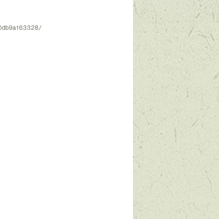
0190db9a163328/