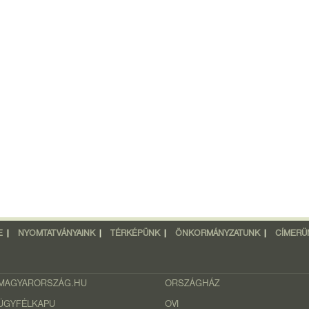
E
|
NYOMTATVÁNYAINK
|
TÉRKÉPÜNK
|
ÖNKORMÁNYZATUNK
|
CÍMERÜ
MAGYARORSZÁG.HU
ORSZÁGHÁZ
ÜGYFÉLKAPU
OVI