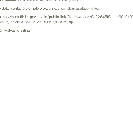
A közlemény közzétételének dátuma: 2024. július 23.
A dokumentáció elérhető elektronikus formában az alábbi linken:
https://hacs-filr.kh.gov.hu/file/public-link/file-download/Sa22645fSecec60a
ò202/772614.5506322610317/06123.zip
Dr. Mátyás Krisztina