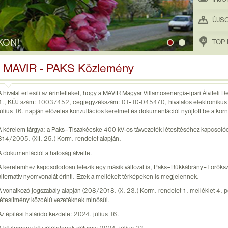
ÚJS
KON!
TOP 
MAVIR - PAKS Közlemény
A hivatal értesíti az érintetteket, hogy a MAVIR Magyar Villamosenergia-ipari Átviteli
4., KÜJ szám: 10037452, cégjegyzékszám: 01-10-045470, hivatalos elektronik
július 16. napján előzetes konzultációs kérelmet és dokumentációt nyújtott be a kö
A kérelem tárgya: a Paks–Tiszakécske 400 kV-os távvezeték létesítéséhez kapcsolódó
314/2005. (XII. 25.) Korm. rendelet alapján.
A dokumentációt a hatóság átvette.
A kérelemhez kapcsolódóan létezik egy másik változat is, Paks–Bükkábrány–Töröksz
alternatív nyomvonalát érinti. Ezek a mellékelt térképeken is megjelennek.
A vonatkozó jogszabály alapján (208/2018. (X. 23.) Korm. rendelet 1. melléklet 4. po
létesítmény közcélú vezetéknek minősül.
Az építési határidő kezdete: 2024. július 16.