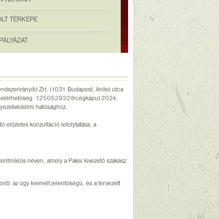
OLT TÉRKÉPE
PÁLYÁZAT
 Rendszerirányító Zrt. (1031 Budapest, Anikó utca
us elérhetőség: 125052932@cégkapu) 2024.
rnyezetvédelmi hatósághoz.
 előzetes konzultáció lefolytatása, a
entmiklós néven, amely a Paksi kivezető szakasz
nt): az ügy kiemelt jelentőségű, és a tervezett