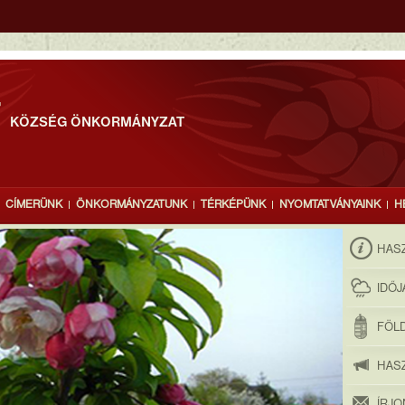
T
KÖZSÉG ÖNKORMÁNYZAT
CÍMERÜNK
ÖNKORMÁNYZATUNK
TÉRKÉPÜNK
NYOMTATVÁNYAINK
H
HAS
IDŐ
FÖLD
HAS
ÍRJ