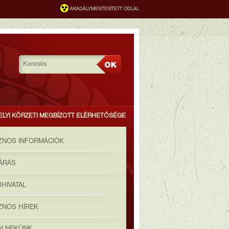
AKADÁLYMENTESÍTETT ODLAL
ELYI KÖRZETI MEGBÍZOTT ELÉRHETŐSÉGE
ZNOS INFORMÁCIÓK
JÁRÁS
HIVATAL
ZNOS HÍREK
ON NEKÜNK