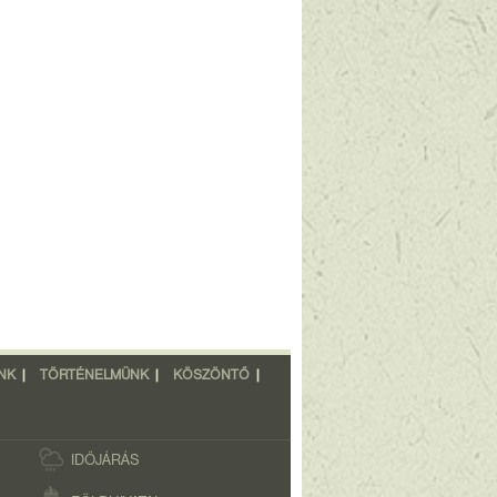
NK
|
TÖRTÉNELMÜNK
|
KÖSZÖNTŐ
|
IDŐJÁRÁS